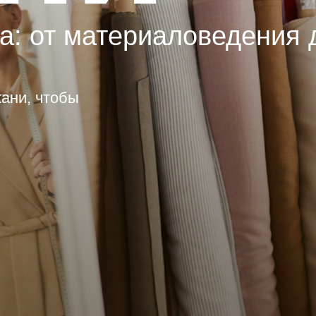
а: от материаловедения 
кани, чтобы