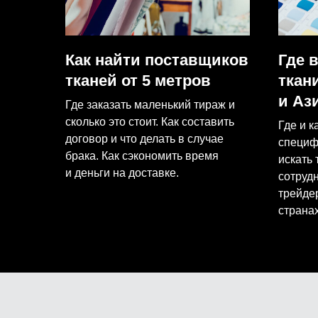
Как найти поставщиков
Где 
тканей от 5 метров
ткан
и Аз
Где заказать маленький тираж и
сколько это стоит. Как составить
Где и к
договор и что делать в случае
специф
брака. Как сэкономить время
искать 
и деньги на доставке.
сотруд
трейде
странах